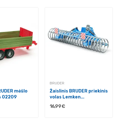
BRUDER
Žaisli
Lemken
44,99 
BRUDER
BRUDER mėšlo
Žaislinis BRUDER priekinis
s 02209
volas Lemken...
16,99 €