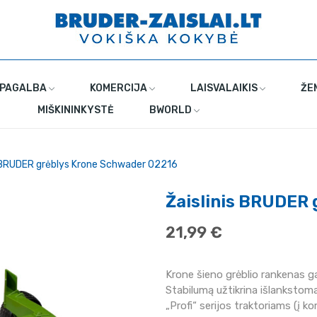
 PAGALBA
KOMERCIJA
LAISVALAIKIS
ŽE
MIŠKININKYSTĖ
BWORLD
s BRUDER grėblys Krone Schwader 02216
Žaislinis BRUDER
21,99 €
Krone šieno grėblio rankenas ga
Stabilumą užtikrina išlankstoma
„Profi“ serijos traktoriams (į k