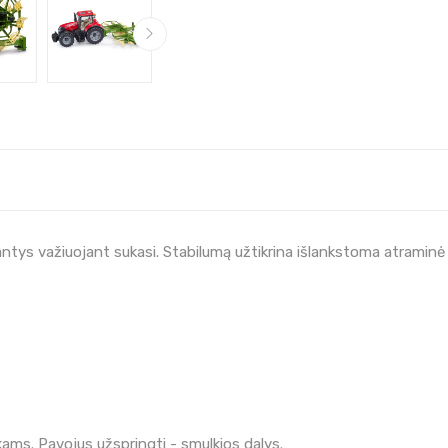
ntys važiuojant sukasi. Stabilumą užtikrina išlankstoma atraminė 
ms. Pavojus užspringti - smulkios dalys.