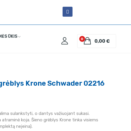
MĖS ŪKIS
0
0,00 €
 grėblys Krone Schwader 02216
lima sulankstyti, o dantys važiuojant sukasi.
 atraminė koja. Šieno grėblys Krone tinka visiems
omplektą neįeina).