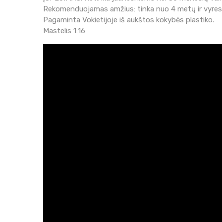
Rekomenduojamas amžius: tinka nuo 4 metų ir vyresn
Pagaminta Vokietijoje iš aukštos kokybės plastiko.
Mastelis 1:16