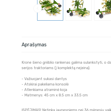
Aprašymas
Krone šieno grėblio rankenas galima sulankstyti, o da
serijos traktoriams (į komplektą neįeina).
- Važiuojant sukasi dantys
- Atskirai pakeliama konsolė
- Atlenkiama atraminė koja
- Matmenys:
45 cm x 8.5 cm x 33.5 cm
ĮSPĖJIMAS! Netinka jaunesniems nei 36 mėnesių vaika