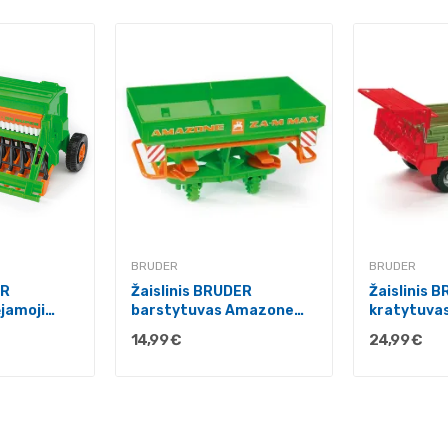
BRUDER
BRUDER
ER
Žaislinis BRUDER
Žaislinis 
jamoji
barstytuvas Amazone
kratytuva
30
02327
14,99 €
24,99 €