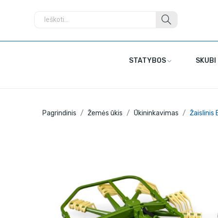
STATYBOS
SKUBI
Pagrindinis
Žemės ūkis
Ūkininkavimas
Žaislini