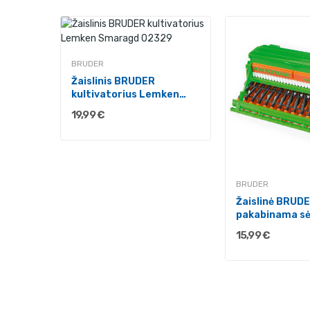
BRUDER
Žaislinis BRUDER
kultivatorius Lemken
Smaragd...
19,99 €
BRUDER
ikapas
Žaislinė BRUD
...
pakabinama sė
Amazone 023
15,99 €