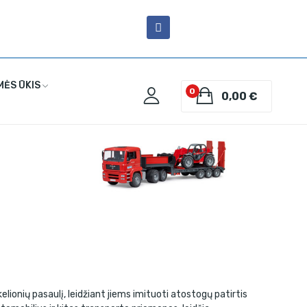
MĖS ŪKIS
0
0,00 €
lionių pasaulį, leidžiant jiems imituoti atostogų patirtis