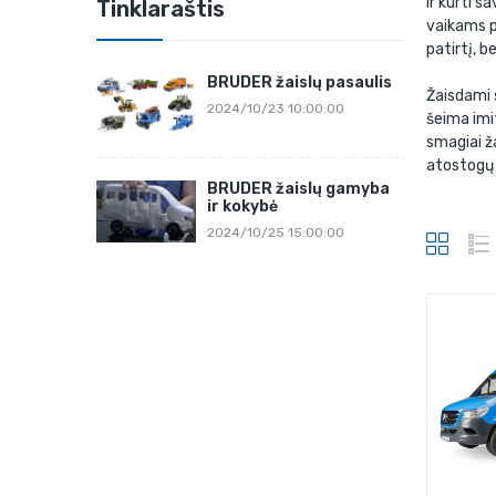
ir kurti s
Tinklaraštis
vaikams p
patirtį, b
BRUDER žaislų pasaulis
Žaisdami s
2024/10/23 10:00:00
šeima imit
smagiai ža
atostogų 
BRUDER žaislų gamyba
ir kokybė
2024/10/25 15:00:00