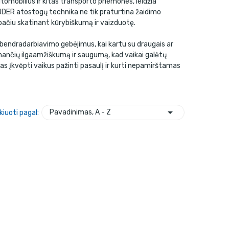
automobilius ir kitas transporto priemones, leidžia
RUDER atostogų technika ne tik praturtina žaidimo
o pačiu skatinant kūrybiškumą ir vaizduotę.
r bendradarbiavimo gebėjimus, kai kartu su draugais ar
rinančių ilgaamžiškumą ir saugumą, kad vaikai galėtų
as įkvėpti vaikus pažinti pasaulį ir kurti nepamirštamas

Pavadinimas, A - Z
kiuoti pagal: