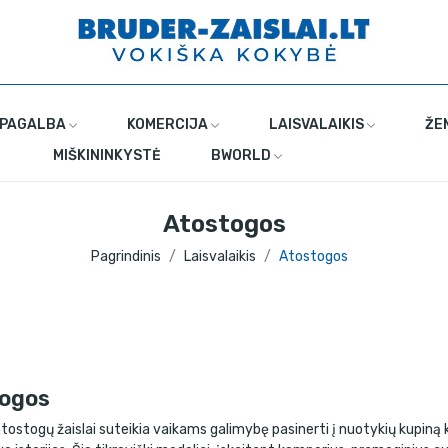
 PAGALBA
KOMERCIJA
LAISVALAIKIS
ŽE
MIŠKININKYSTĖ
BWORLD
Atostogos
Pagrindinis
Laisvalaikis
Atostogos
ogos
stogų žaislai suteikia vaikams galimybę pasinerti į nuotykių kupiną ke