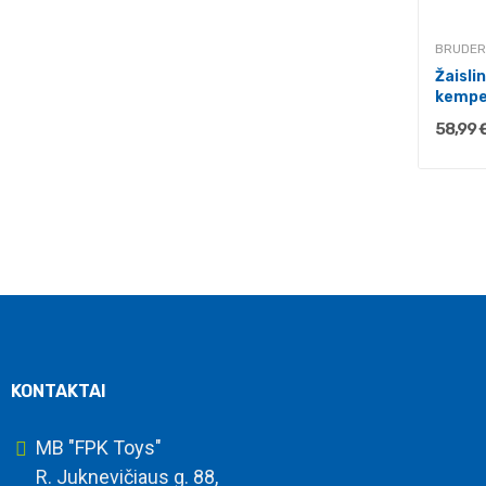
BRUDER
Žaisli
kemper
su...
58,99 
KONTAKTAI
MB "FPK Toys"
R. Juknevičiaus g. 88,