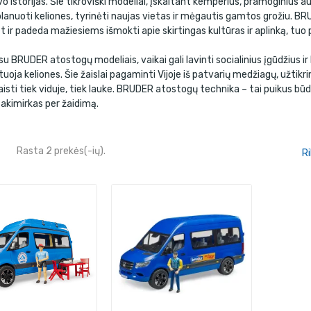
avo istorijas. Šie tikroviški modeliai, įskaitant kemperius, pramoginius 
lanuoti keliones, tyrinėti naujas vietas ir mėgautis gamtos grožiu. B
et ir padeda mažiesiems išmokti apie skirtingas kultūras ir aplinką, tu
u BRUDER atostogų modeliais, vaikai gali lavinti socialinius įgūdžius i
uoja keliones. Šie žaislai pagaminti Vijoje iš patvarių medžiagų, užtik
isti tiek viduje, tiek lauke. BRUDER atostogų technika – tai puikus būd
akimirkas per žaidimą.
Rasta 2 prekės(-ių).
Ri