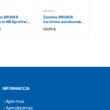
BRUDER
nis BRUDER
Žaislinis BRUDER
is MB Sprinter
turistinis autobusiukas
MB...
€
53,99 €
INFORMACIJA
Apie mus
Apmokėjimas