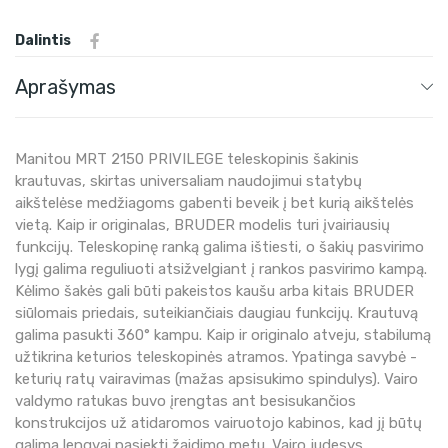
Dalintis
Aprašymas
Manitou MRT 2150 PRIVILEGE teleskopinis šakinis
krautuvas, skirtas universaliam naudojimui statybų
aikštelėse medžiagoms gabenti beveik į bet kurią aikštelės
vietą. Kaip ir originalas, BRUDER modelis turi įvairiausių
funkcijų. Teleskopinę ranką galima ištiesti, o šakių pasvirimo
lygį galima reguliuoti atsižvelgiant į rankos pasvirimo kampą.
Kėlimo šakės gali būti pakeistos kaušu arba kitais BRUDER
siūlomais priedais, suteikiančiais daugiau funkcijų. Krautuvą
galima pasukti 360° kampu. Kaip ir originalo atveju, stabilumą
užtikrina keturios teleskopinės atramos. Ypatinga savybė -
keturių ratų vairavimas (mažas apsisukimo spindulys). Vairo
valdymo ratukas buvo įrengtas ant besisukančios
konstrukcijos už atidaromos vairuotojo kabinos, kad jį būtų
galima lengvai pasiekti žaidimo metu. Vairo judesys