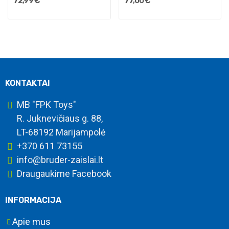
72,99 €
77,00 €
KONTAKTAI
MB "FPK Toys"
R. Juknevičiaus g. 88,
LT-68192 Marijampolė
+370 611 73155
info@bruder-zaislai.lt
Draugaukime Facebook
INFORMACIJA
Apie mus