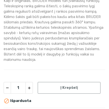
Kaip ir originalas, BRUDER modelis turi įvairiausių funkcijų.
Teleskopinę ranką galima ištiesti, o šakių pasvirimo lygį
galima reguliuoti atsižvelgiant į rankos pasvirimo kampą.
Kėlimo šakės gali būti pakeistos kaušu arba kitais BRUDER
siūlomais priedais. Krautuvą galima pasukti 360° kampu.
Stabilumą užtikrina keturios teleskopinės atramos. Ypatinga
savybė - keturių ratų vairavimas (mažas apsisukimo
spindulys). Vairo judesys perduodamas krumpliaračiais per
besisukančios konstrukcijos sukamąjį žiedą į važiuoklėje
esančią vairo traukę, tai naujoviškas sprendimas žaislams.
Būtent dėl to šį modelį ir daugybę jo funkcijų vaikai su
malonumu naudoja.
Į Krepšelį

Išparduota