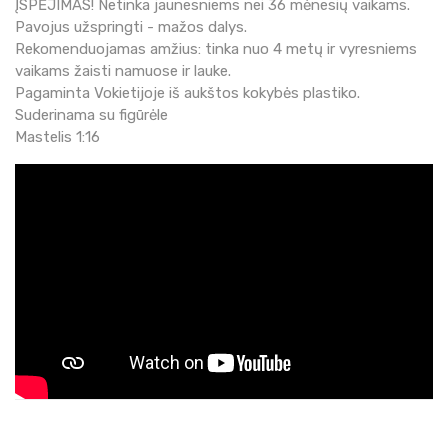
ĮSPĖJIMAS! Netinka jaunesniems nei 36 mėnesių vaikams.
Pavojus užspringti - mažos dalys.
Rekomenduojamas amžius: tinka nuo 4 metų ir vyresniems
vaikams žaisti namuose ir lauke.
Pagaminta Vokietijoje iš aukštos kokybės plastiko.
Suderinama su figūrėle
Mastelis 1:16