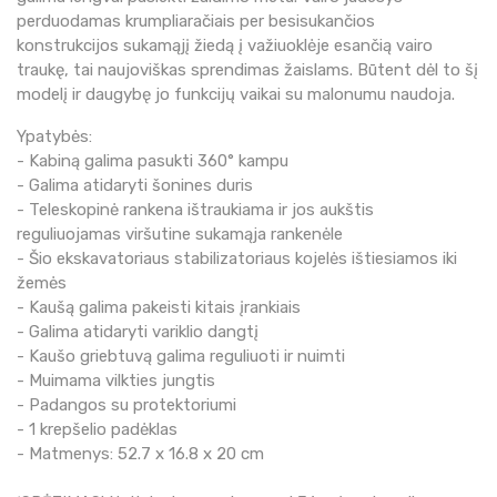
perduodamas krumpliaračiais per besisukančios
konstrukcijos sukamąjį žiedą į važiuoklėje esančią vairo
traukę, tai naujoviškas sprendimas žaislams. Būtent dėl to šį
modelį ir daugybę jo funkcijų vaikai su malonumu naudoja.
Ypatybės:
- Kabiną galima pasukti 360° kampu
- Galima atidaryti šonines duris
- Teleskopinė rankena ištraukiama ir jos aukštis
reguliuojamas viršutine sukamąja rankenėle
- Šio ekskavatoriaus stabilizatoriaus kojelės ištiesiamos iki
žemės
- Kaušą galima pakeisti kitais įrankiais
- Galima atidaryti variklio dangtį
- Kaušo griebtuvą galima reguliuoti ir nuimti
- Muimama vilkties jungtis
- Padangos su protektoriumi
- 1 krepšelio padėklas
- Matmenys: 52.7 x 16.8 x 20 cm